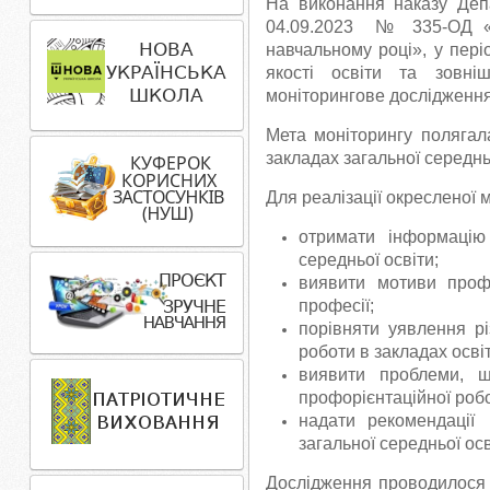
На виконання наказу Депа
04.09.2023 № 335-ОД «П
навчальному році», у пері
якості освіти та зовн
моніторингове дослідження р
Мета моніторингу полягала
закладах загальної середньо
Для реалізації окресленої 
отримати інформацію 
середньої освіти;
виявити мотиви профе
професії;
порівняти уявлення рі
роботи в закладах освіт
виявити проблеми, щ
профорієнтаційної робо
надати рекомендації
загальної середньої осв
Дослідження проводилося м