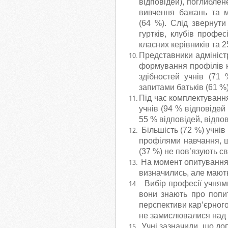
відповідей), поглиблен
вивчення бажань та м
(64 %). Слід звернути
гуртків, клубів профе
класних керівників та 2
Представники адміністр
формування профілів н
здібностей учнів (71 
запитами батьків (61 %
Під час комплектуванн
учнів (94 % відповідей 
55 % відповідей, відпов
Більшість (72 %) учнів 
профілями навчання, що
(37 %) не пов’язують св
На момент опитування, 
визначились, але мают
Вибір професії учнями
вони знають про попит
перспективи кар’єрного
не замислювалися над ц
Учні зазначили, що доп