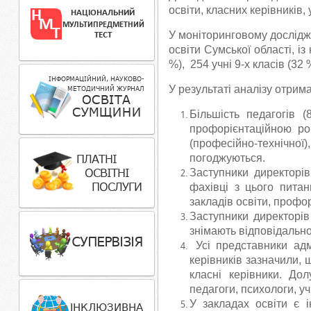
освіти, класних керівників, у
У моніторинговому дослідже
освіти Сумської області, із
%), 254 учні 9-х класів (32 
У результаті аналізу отрим
Більшість педагогів 
профорієнтаційною ро
(професійно-технічно
погоджуються.
Заступники директорів
фахівці з цього питан
закладів освіти, профо
Заступники директорів 
знімають відповідальнос
Усі представники адмі
керівників зазначили,
класні керівники. Дол
педагоги, психологи, у
У закладах освіти є 