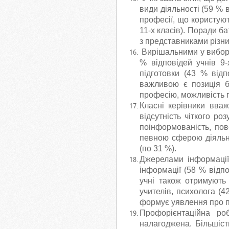
види діяльності (59 % в
професії, що користуют
11-х класів). Поради ба
з представниками різних
Вирішальними у виборі 
% відповідей учнів 9-х
підготовки (43 % відп
важливою є позиція ба
професію, можливість 
Класні керівники вва
відсутність чіткого р
поінформованість, пов
певною сферою діяльно
(по 31 %).
Джерелами інформації 
інформації (58 % відпо
учні також отримують 
учителів, психолога (4
формує уявлення про п
Профорієнтаційна роб
налагоджена. Більшість