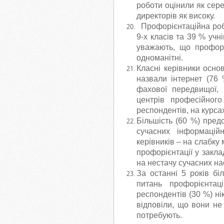
роботи оцінили як сере
директорів як високу.
Профорієнтаційна робо
9-х класів та 39 % учн
уважають, що профорі
одноманітні.
Класні керівники осн
назвали інтернет (76 
фахової передвищої, 
центрів професійног
респондентів, на курса
Більшість (60 %) предс
сучасних інформацій
керівників – на слабку
профорієнтації у закла
на нестачу сучасних на
За останні 5 років бі
питань профорієнтац
респондентів (30 %) ні
відповіли, що вони не
потребують.