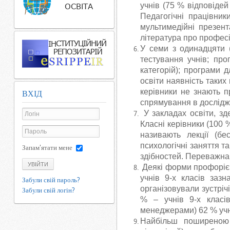
учнів (75 % відповідей
Педагогічні працівник
мультимедійні презент
література про професі
У семи з одинадцяти (
тестування учнів; про
категорій); програми 
освіти наявність таких
керівники не знають п
ВХІД
спрямування в дослідж
У закладах освіти, зд
Класні керівники (100
називають лекції (бес
психологічні заняття та
Запам'ятати мене
здібностей. Переважна 
УВІЙТИ
Деякі форми профорієнт
учнів 9-х класів заз
Забули свій пароль?
організовували зустріч
Забули свій логін?
% – учнів 9-х класів
менеджерами) 62 % учнів
Найбільш поширеною 