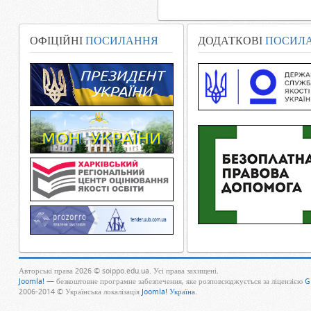
ОФІЦІЙНІ
ПОСИЛАННЯ
ДОДАТКОВІ
ПОСИЛ
Авторські права 2026 © soippo.edu.ua. Усі права захищені.
Joomla!
— безкоштовне програмне забезпечення, яке розповсюджується за ліцензією
G
2006-2014 © Українська локалізація
Joomla! Україна
.