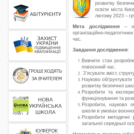
розвитку безпеч
освіти міста Киє
лютому 2023 – гру
Мета дослідження
– нау
організаційно-педагогічн
час.
Завдання дослідження
:
Вивчити стан розробл
повоєнний час.
З’ясувати зміст, струк
Науково обґрунтувати 
розвитку безпечної шко
Розробити та експери
функціонування та розв
Розробити, науково о
школи в умовах воєнно
Розробити методичні 
загальної середньої ос