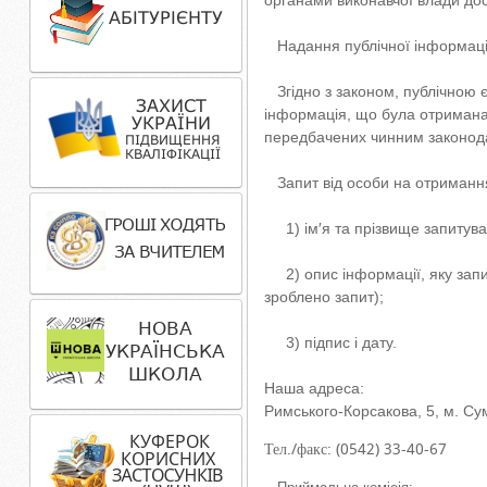
органами виконавчої влади дос
Надання публічної інформації
Згідно з законом, публічною є
інформація, що була отримана 
передбачених чинним законодав
Запит від особи на отримання 
1) ім′я та прізвище запитува
2) опис інформації, яку запиту
зроблено запит);
3) підпис і дату.
Наша адреса:
Римського-Корсакова, 5, м. Су
Тел./факс: (0542) 33-40-67