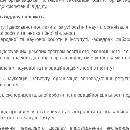
кими організаціями та іншими закладами освіти, організа
о компетенції відділу.
ь відділу належать:
туті державної політики в галузі освіти і науки, організація
 роботи та інноваційної діяльності;
ародної та наукової роботи в інституті, кафедрах, лабор
ії державних цільових програм освітнього, економічного і со
ження проектів договорів про співпрацю між установами та 
лення наукової та інноваційної діяльності в інституті.
ь науковців інституту, організація впровадження результ
й процес.
ї, експериментальної роботи та інноваційної діяльності пе
нація проведення експериментальної роботи та інноваційної 
атичного плану інституту.
ьнення передового досвіду впровадження експериме