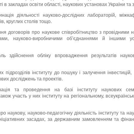
ті в закладах освіти області, наукових установах України та 
нація діяльності науково-дослідних лабораторій, міжк
в, круглих столів тощо.
ня договорів про наукове співробітництво з провідними 
вами, науково-виробничими об’єднаннями й іншими ус
оль здійснення обліку впровадження результатів науко
х підрозділів інституту до пошуку і залучення інвестицій,
вих досліджень та проектів.
инація та проведення на базі інституту наукових семі
також участь у них інституту на регіональному, всеукраїнс
про наукову, науково-педагогічну діяльність інституту та на
ніціативних засадах, за державним замовленням та фіна