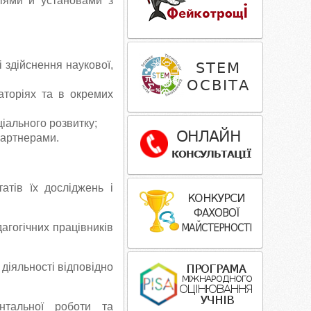
ціями й установами з
 і здійснення наукової,
аторіях та в окремих
ціального розвитку;
партнерами.
атів їх досліджень і
дагогічних працівників
діяльності відповідно
нтальної роботи та