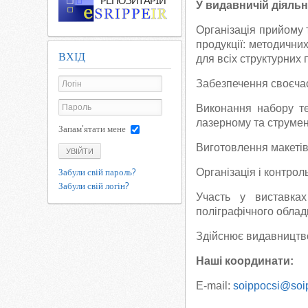
У видавничій діяльн
Організація прийому
продукції: методичних
ВХІД
для всіх структурних п
Забезпечення своєчас
Виконання набору те
лазерному та струме
Запам'ятати мене
Виготовлення макетів 
УВІЙТИ
Організація і контрол
Забули свій пароль?
Забули свій логін?
Участь у виставках
поліграфічного обладн
Здійснює видавницт
Наші координати:
Е-mail:
soippocsi@soi