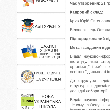
Час утворення:
21 гр
Кадровий склад:
Крюк Юрій Євгенович
Білоцерківець Оксана
Підпорядкований ві
Мета і завдання від
Відділ науково-інфо
інституту, який ство
організації і забез
освітньої діяльності і
До структури відді
структурні підрозділ
дослідні лабораторії.
Відділ науково-інфо
тісному зв’язку з 