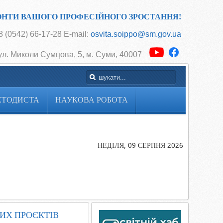
ОНТИ ВАШОГО ПРОФЕСІЙНОГО ЗРОСТАННЯ!
 (0542) 66-17-28 E-mail:
osvita.soippo@sm.gov.ua
ул. Миколи Сумцова, 5, м. Суми, 40007
ЕТОДИСТА
НАУКОВА РОБОТА
Головна
Про
нас
НЕДІЛЯ, 09 СЕРПНЯ 2026
Відділ науко
інформаційн
забезпечення
інноваційни
проєктів
ИХ ПРОЄКТІВ