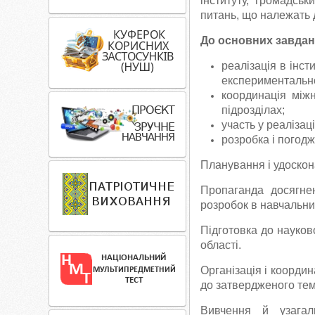
інституту, громадсь
питань, що належать д
До основних завдан
реалізація в інсти
експериментальної
координація міжн
підрозділах;
участь у реалізац
розробка і погод
Планування і удоскона
Пропаганда досягнен
розробок в навчальни
Підготовка до науково
області.
Організація і коорди
до затвердженого тем
Вивчення й узагал