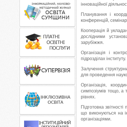
інноваційної діяльнос
Планування і коорди
конференцій, семінарі
Кооперація й укладан
дослідними устано
зарубіжжя.
Організація і контр
підрозділах інституту.
Залучення структурни
для проведення науко
Організація, коорд
симпозіумів тощо, а 
рівнях.
Підготовка звітності 
що виконуються на і
організаціями.