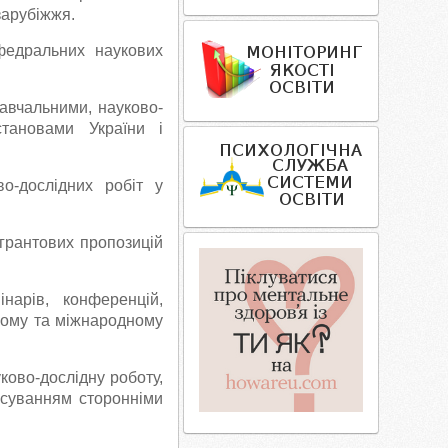
зарубіжжя.
афедральних наукових
навчальними, науково-
тановами України і
во-дослідних робіт у
 грантових пропозицій
нарів, конференцій,
ькому та міжнародному
уково-дослідну роботу,
нсуванням сторонніми