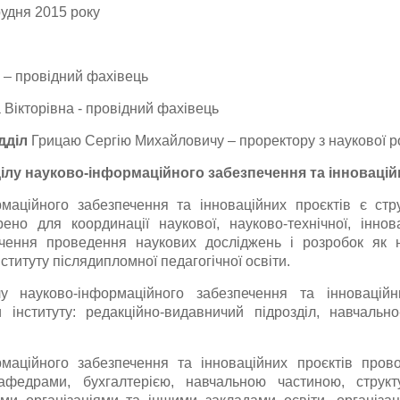
удня 2015 року
 – провідний фахівець
 Вікторівна - провідний фахівець
дділ
Грицаю Сергію Михайловичу – проректору з наукової р
ділу науково-інформаційного забезпечення та інновацій
рмаційного забезпечення та інноваційних проєктів є стр
рено для координації наукової, науково-технічної, іннов
печення проведення наукових досліджень і розробок як н
нституту післядипломної педагогічної освіти.
лу науково-інформаційного забезпечення та інноваційн
и інституту: редакційно-видавничий підрозділ, навчальн
рмаційного забезпечення та інноваційних проєктів про
кафедрами, бухгалтерією, навчальною частиною, структ