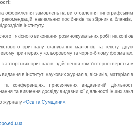
ості:
 та оформлення замовлень на виготовлення типографським
 рекомендацій, навчальних посібників та збірників, бланків,
ідрозділів інституту.
ного і якісного виконання розмножувальних робіт на копію
кстового оригіналу, сканування малюнків та тексту, друк
невому принтерах у кольоровому та чорно-білому форматах
з авторських оригіналів, здійснення комп’ютерної верстки м
ь видання в інституті наукових журналів, вісників, матеріал
 та конференціях, присвячених видавничій діяльнос
ання та вивчення досвіду видавничої діяльності інших закл
во журналу
«Освіта Сумщини»
.
ppo.edu.ua