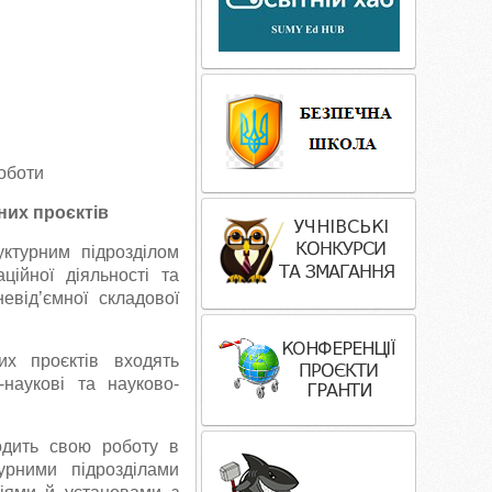
оботи
них проєктів
уктурним підрозділом
аційної діяльності та
евід’ємної складової
их проєктів входять
о-наукові та науково-
водить свою роботу в
урними підрозділами