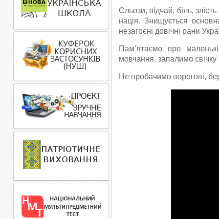
Сльози, відчай, біль, зліст
нація. Знищується основна
незагоєні довічні рани Укра
Пам’ятаємо про маленькі
мовчання, запалимо свічку 
Не пробачимо ворогові, бе