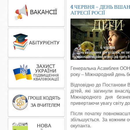
4 ЧЕРВНЯ – ДЕНЬ ВША
АГРЕСІЇ РОСІЇ
Генеральна Асамблея ООН н
року – Міжнародний день б
Відповідно до Постанови В
дітей, які загинули внасл
Міжнародного дня безне
привертаючи увагу світу до
Після початку повномасшт
збільшується. За кожним о
окупанта.