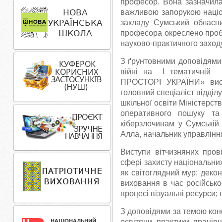
професор. Вона зазначила
важливою запорукою націо
закладу Сумський обласний
професора окреслено пробл
науково-практичного заходу
З ґрунтовними доповідями 
війні на І тематичні
ПРОСТОРІ УКРАЇНИ» вист
головний спеціаліст відділу
шкільної освіти Міністерс
оперативного пошуку та 
кіберзлочинам у Сумській 
Алла, начальник управління
Виступи вітчизняних пров
сфері захисту національних
як світоглядний мур; декон
виховання в час російсько
процесі візуальні ресурси;
З доповідями за темою кон
освітяни- практики, працівн