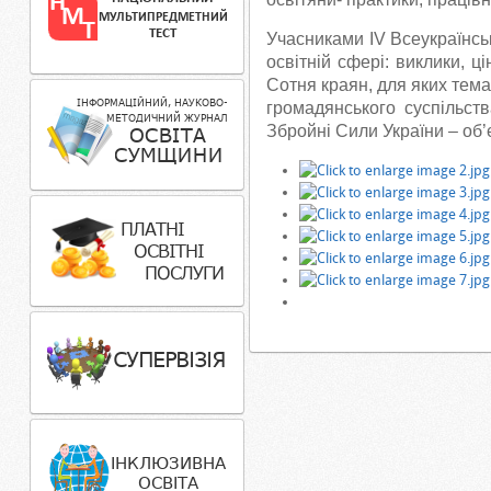
Учасниками ІV Всеукраїнсь
освітній сфері: виклики, ці
Сотня краян, для яких тема
громадянського суспільст
Збройні Сили України – об’є