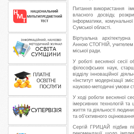
Питання використання іме
власного досвіду, розкр
інформатики, комунальної
Сумської області.
Віртуальна архітектурн
Анною СТОГНІЙ, учителем і
міської ради.
У роботі весняної сесії
філософських наук, старш
відділу інноваційної діял
«Інститут модернізації змі
науково-методичні умови 
У ході роботи весняної се
імерсивних технологій та 
життя та діяльності людини
та об’єктивного оцінювання
Сергій ГРИЦАЙ підбив пі
рекомендації щодо імплем