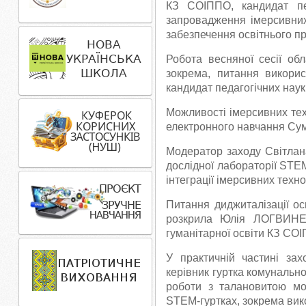
КЗ СОІППО, кандидат пед
запровадження імерсивних
забезпечення освітнього пр
Робота весняної сесії об
зокрема, питання викори
кандидат педагогічних наук
Можливості імерсивних тех
електронного навчання Сум
Модератор заходу Світлана
дослідної лабораторії STE
інтеграції імерсивних техн
Питання диджиталізації ос
розкрила Юлія ЛОГВИНЕНК
гуманітарної освіти КЗ СО
У практичній частині зах
керівник гуртка комунально
роботи з талановитою мол
STEM-гуртках, зокрема ви