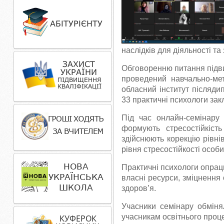
наслідків для діяльності та
Обговоренню питання підви
проведений навчально-ме
обласний інститут післядип
33 практичні психологи зак
Під час онлайн-семінар
формують стресостійкість
здійснюють корекцію рівн
рівня стресостійкості особ
Практичні психологи опрац
власні ресурси, зміцнення
здоров’я.
Учасники семінару обміня
учасникам освітнього проце