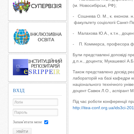
(м. Новосибірськ, РФ);
- Сошнева О. М., к. економ. н.
факультету соціологіі Санкт-П
- Малахова Ю.А., к.т.н., доцен
- П. Коммерса, професора фак
Були представлені доповіді пре
д.п.н., доцента; Мукашевої А.Б.
Також представлено досвід реал
лабораторій на базі кафедри к
національного технічного уніве
ВХІД
доцент Савюк Л.О., аспірант Мат
Під час роботи конференції пр
http://itea-conf.org.ua/ids3ci-201
Запам'ятати мене
УВІЙТИ