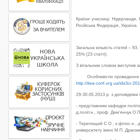
Країни учасниці: Нідерланди, 
Російська Федерація, Україна.
Загальна кількість статей – 93,
25% (23 статті).
З вітальним словом виступив за
Особливістю проведення конф
http://itea-conf.org.ua/ids3ci-201
29-30.05.2013 р. з доповідями 
- представники кафедри політо
д.політ.н., проф. Дем'янчук О.П
- Терепищий С.О., к.філос.н., 
університету імені М.П. Драгом