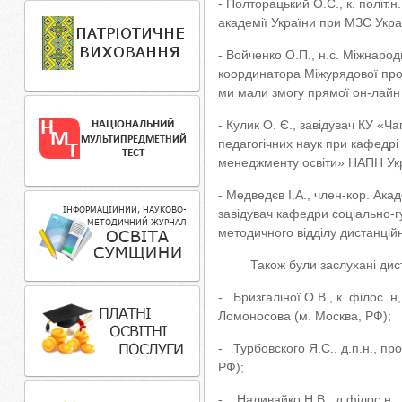
- Полторацький О.С., к. політ.
академії України при МЗС Україн
- Войченко О.П., н.с. Міжнаро
координатора Міжурядової про
ми мали змогу прямої он-лайн 
- Кулик О. Є., завідувач КУ «
педагогічних наук при кафедрі
менеджменту освіти» НАПН Укр
- Медведєв І.А., член-кор. Акад
завідувач кафедри соціально-г
методичного відділу дистанційн
Також були заслухані дистан
- Бризгаліної О.В., к. філос. 
Ломоносова (м. Москва, РФ);
- Турбовского Я.С., д.п.н., п
РФ);
- Наливайко Н.В., д.філос.н.