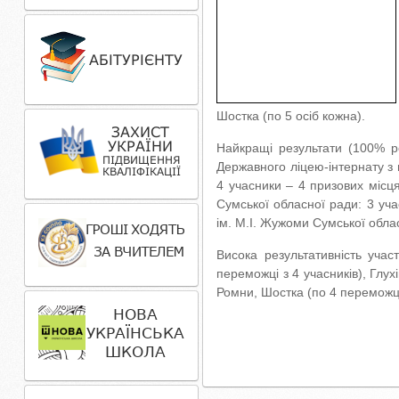
Шостка (по 5 осіб кожна).
Найкращі результати (100% ре
Державного ліцею-інтернату з 
4 учасники – 4 призових місця
Сумської обласної ради: 3 учас
ім. М.І. Жужоми Сумської облас
Висока результативність участ
переможці з 4 учасників), Глух
Ромни, Шостка (по 4 переможці 