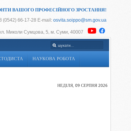
ОНТИ ВАШОГО ПРОФЕСІЙНОГО ЗРОСТАННЯ!
 (0542) 66-17-28 E-mail:
osvita.soippo@sm.gov.ua
ул. Миколи Сумцова, 5, м. Суми, 40007
ЕТОДИСТА
НАУКОВА РОБОТА
Головна
Cторінка
методиста
НЕДІЛЯ, 09 СЕРПНЯ 2026
Методичні
рекомендації
(учителю
зарубіжної
літератури т
мов
національни
меншин)