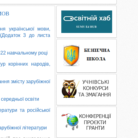
МОВ
ня української мови,
 (Додаток 3 до листа
022 навчальному році
ур корінних народів,
ння змісту зарубіжної
 середньої освіти
ератури та російської
рубіжної літератури