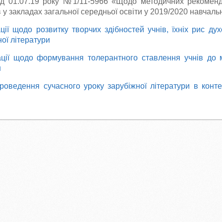
ід 01.07.19 року №1/11-5966 «Щодо методичних рекоменд
 у закладах загальної середньої освіти у 2019/2020 навчаль
ії щодо розвитку творчих здібностей учнів, їхніх рис ду
ної літератури
ції щодо формування толерантного ставлення учнів до 
н
оведення сучасного уроку зарубіжної літератури в конте