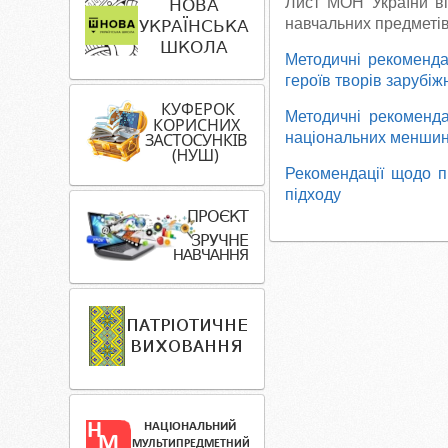
Лист МОН України в
навчальних предметів
Методичні рекомендац
героїв творів зарубіж
Методичні рекоменда
національних менши
Рекомендації щодо пр
підходу