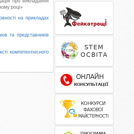
ацій про викладання
ному році»
ховності на прикладах
мов та представників
ксті компетентнісного