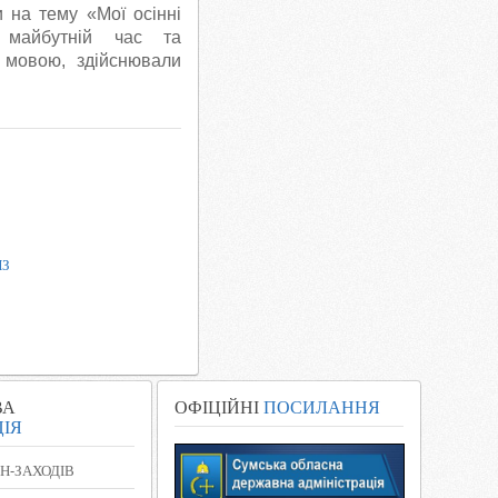
и на тему «Мої осінні
, майбутній час та
ю мовою, здійснювали
НЗ
»
ВА
ОФІЦІЙНІ
ПОСИЛАННЯ
ІЯ
Н-ЗАХОДІВ