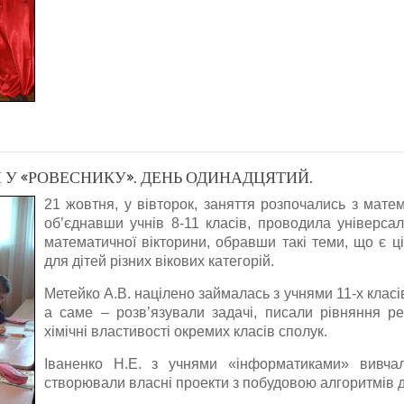
У «РОВЕСНИКУ». ДЕНЬ ОДИНАДЦЯТИЙ.
21 жовтня, у вівторок, заняття розпочались з матем
об’єднавши учнів 8-11 класів, проводила універсал
математичної вікторини, обравши такі теми, що є ц
для дітей різних вікових категорій.
Метейко А.В. націлено займалась з учнями 11-х класі
а саме – розв’язували задачі, писали рівняння ре
хімічні властивості окремих класів сполук.
Іваненко Н.Е. з учнями «інформатиками» вивч
створювали власні проекти з побудовою алгоритмів д