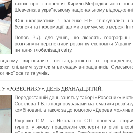
також про створення Кирило-Мефодіївського това
Шевченка в українському національному відродженні
Юні інформатики з Іваненко Н.Е. спілкувались н
безпеки та інформації, що ми отримуємо з мережі Інт
Попов В.Д. для учнів, що люблять географічні 
розглянути перспективи розвитку економіки України
питання глобалізації світу.
вцілому вирізнялися нестандартністю їх проведення
дяки спільним зусиллям викладачів-працівників Сумського
гічної освіти та учнів.
У «РОВЕСНИКУ». ДЕНЬ ДВАНАДЦЯТИЙ.
Передостанній день занять у таборі «Ровесник» місти
Свєтлова Т.В. із поціновувачами математики розв’язув
комбіновані, а також за допомогою «Дерева можливих
Луценко С.М. та Ніколаєнко С.П. провели істори
турнір, у якому працювали експерти та різні віков