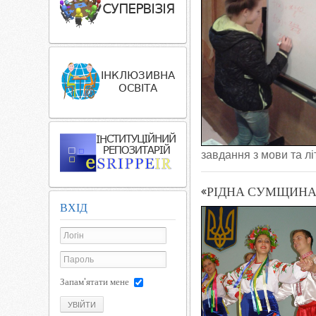
завдання з мови та лі
«РІДНА СУМЩИНА»
ВХІД
Запам'ятати мене
УВІЙТИ