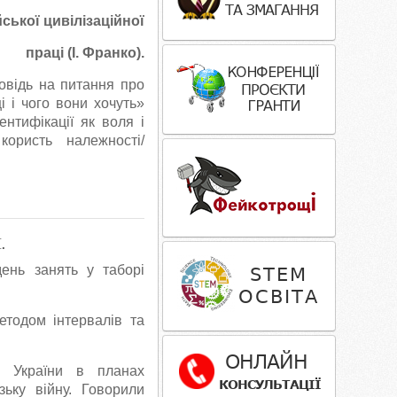
ської цивілізаційної
праці (І. Франко).
повідь на питання про
ці і чого вони хочуть»
ентифікації як воля і
ористь належності/
.
ень занять у таборі
етодом інтервалів та
я України в планах
зьку війну. Говорили