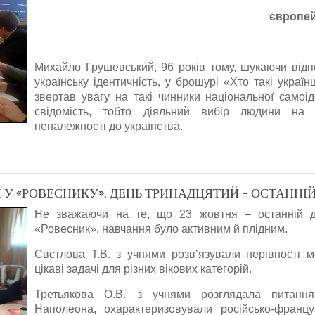
європей
Михайло Грушевський, 96
років тому, шукаючи від
українську ідентичність, у брошурі «Хто такі україн
звертав увагу на такі чинники національної самоід
свідомість, тобто діяльний вибір людини на к
неналежності до українства.
У «РОВЕСНИКУ». ДЕНЬ ТРИНАДЦЯТИЙ – ОСТАННІЙ
Не зважаючи на те, що 23 жовтня – останній д
«Ровесник», навчання було активним й плідним.
Свєтлова Т.В. з учнями розв’язували нерівності м
цікаві задачі для різних вікових категорій.
Третьякова О.В. з учнями розглядала питанн
Наполеона, охарактеризовували російсько-францу