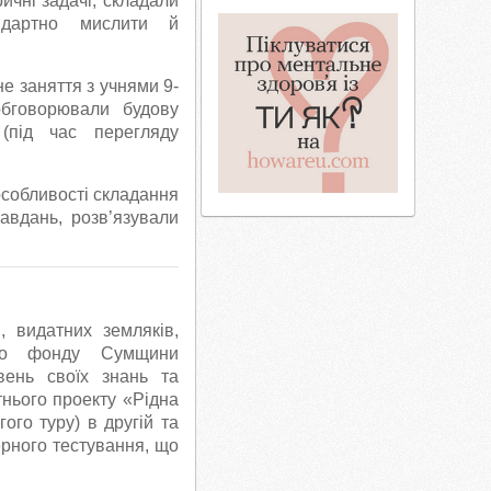
ричні задачі, складали
андартно мислити й
е заняття з учнями 9-
обговорювали будову
(під час перегляду
особливості складання
авдань, розв’язували
, видатних земляків,
ного фонду Сумщини
ень своїх знань та
нього проекту «Рідна
ого туру) в другій та
ерного тестування, що