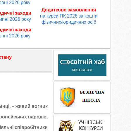
рвні 2026 року
Додаткове замовлення
одичні заходи
на курси ПК 2026 за кошти
ипні 2026 року
фізичних/юридичних осіб
одичні заходи
рпні 2026 року
стану
аїнці, – живий вогник
європейських народів,
іяльні співробітники