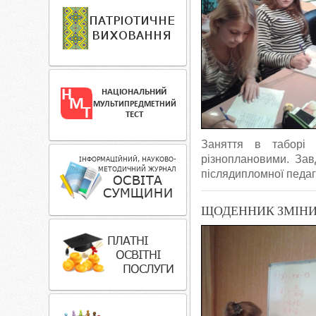
Заняття в таборі 
різноплановими. Зав
післядипломної педаго
ЩОДЕННИК ЗМІНИ 