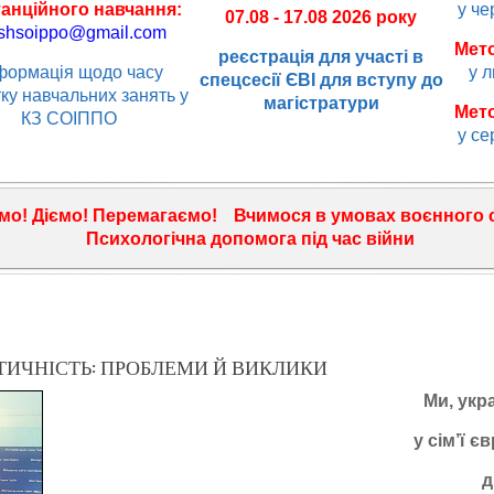
анційного навчання:
у че
07.08 - 17.08 2026 року
shsoippo@gmail.com
Мет
реєстрація для участі в
формація щодо часу
у л
спецсесії ЄВІ для вступу до
ку навчальних занять у
магістратури
Мет
КЗ СОІППО
у се
мо!
Діємо!
Перемагаємо!
Вчимося
в умовах
воєнного
Психологічна
допомога під час війни
ТИЧНІСТЬ: ПРОБЛЕМИ Й ВИКЛИКИ
Ми, укр
у сім’ї 
д