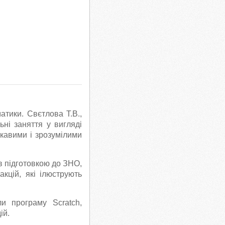
атики. Свєтлова Т.В.,
ьні заняття у вигляді
ікавими і зрозумілими
в підготовкою до ЗНО,
акцій, які ілюструють
али програму
Scratch
,
ій.