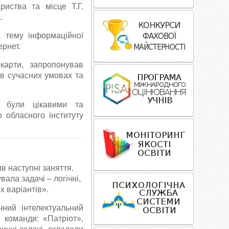
риства та місце Т.Г.
.
а тему інформаційної
ернет.
карти, запропонував
 в сучасних умовах та
, були цікавими та
 обласного інституту
в наступні заняття.
ала задачі – логічні,
 варіантів».
чний інтелектуальний
і команди: «Патріот»,