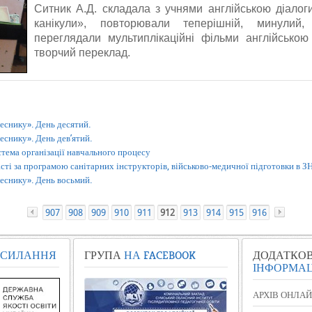
Ситник А.Д. складала з учнями англійською діалог
канікули», повторювали теперішній, минулий
переглядали мультиплікаційні фільми англійсько
творчий переклад.
еснику». День десятий.
снику». День дев’ятий.
тема організації навчального процесу
сті за програмою санітарних інструкторів, військово-медичної підготовки в З
еснику». День восьмий.
907
«
908
909
910
911
912
913
914
915
916
СИЛАННЯ
ГРУПА
НА FACEBOOK
ДОДАТКО
ІНФОРМАЦ
АРХІВ ОНЛАЙ