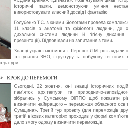
«Єдина країна», «Дівчата». Розв’язували цікаві істо
історичні пазли, демонструючи уміння нест
використовувати власний досвід і фантазію.
Голубенко Т.С. з юними біологами провела комплексн
11 класів з анатомії та фізіології людини, де 
дихальної системи людини й гігієну дихання 
презентації). Відповідали на запитання з теми.
Знавці української мови з Шерстюк Л.М. розглядали 
тестування ЗНО, структуру та побудову тестових з
тератури.
 - КРОК ДО ПЕРЕМОГИ
Сьогодні, 22 жовтня, юні знавці історичних подій
пам’яток архітектури та природничо-заповід
зібрались у Сумському ОІППО щоб показати рів
визначити найкращого – переможця обласного освіт
Сумщина». Третій тур проекту (для переможців друг
третій вікових категоріях проходив у формі комп’ют
дало змогу одразу визначити переможців.