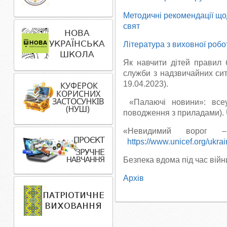
Методичні рекомендації щод
свят
Література з виховної робо
Як навчити дітей правил 
служби з надзвичайних си
19.04.2023).
«Палаючі новини»: всеук
поводження з приладами).
«Невидимий ворог 
https://www.unicef.org/ukra
Безпека вдома під час війн
Архів