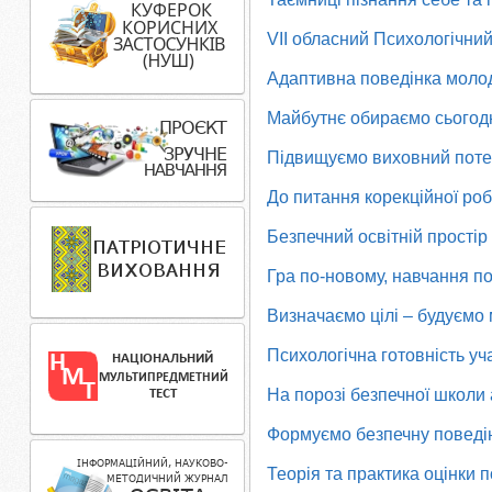
VІІ обласний Психологічни
Адаптивна поведінка молоді
Майбутнє обираємо сьогод
Підвищуємо виховний потен
До питання корекційної роб
Безпечний освітній простір 
Гра по-новому, навчання п
Визначаємо цілі – будуємо
Психологічна готовність уч
На порозі безпечної школи 
Формуємо безпечну поведі
Т
еорія та практика оцінки п