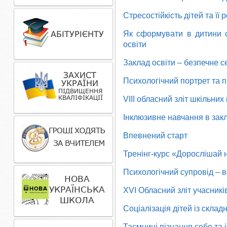
Стресостійкість дітей та її
Як сформувати в дитини с
освіти
Заклад освіти – безпечне 
Психологічний портрет та 
VІІІ обласний зліт шкільних
Інклюзивне навчання в закл
Впевнений старт
Тренінг-курс «Дорослішай 
П
сихологічний супровід – 
XVІ Обласний зліт учасник
Соціалізація дітей із склад
Таємниці пізнання себе та 