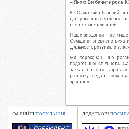
– Якою Ви бачите роль К
КЗ Сумський обласний інст
центром професійного роз
освітніх можливостей.
Наше завдання – не лише р
Сумщини впевнено рухатис
діяльності, розвивати влас
Ми переконані, що розви
педагогічної спільноти. С
закладів освіти, управлі
розвитку педагогічних пр
зростанні.
ОФІЦІЙНІ
ПОСИЛАННЯ
ДОДАТКОВІ
ПОСИЛ