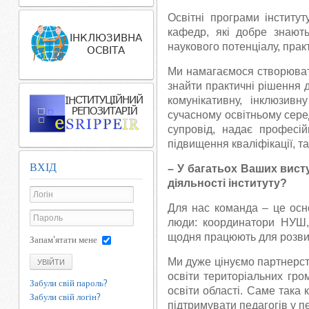
Освітні програми інститу
кафедр, які добре знают
наукового потенціалу, прак
Ми намагаємося створюват
знайти практичні рішення 
комунікативну, інклюзивн
сучасному освітньому серед
супровід, надає професій
підвищення кваліфікації, та
ВХІД
– У багатьох Ваших вист
діяльності інституту?
Для нас команда – це осн
люди: координатори НУШ, т
щодня працюють для розвитк
Запам'ятати мене
Ми дуже цінуємо партнерст
УВІЙТИ
освіти територіальних гро
Забули свій пароль?
освіти області. Саме така
Забули свій логін?
підтримувати педагогів у пе