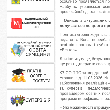
особливо проявляється про
майбутнє української ос
професійної єдності освітян
– Однією з актуальних о
долучається до цього пр
Політика «гроші ходять за 
педагогів. Вона передба
освітніх програм і суб’є
«Вектор».
Для інституту це, безумовн
ще раз підтвердити свою п
КЗ СОІППО затверджений с
України від 11.03.2026 №
забезпечення реалізації е
та супервізії педагогічн
провайдером освітніх посл
програми верифіковані, роз
– Які можливості отриму