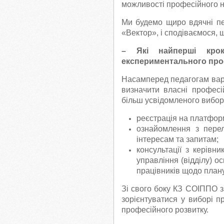
можливості професійного на
Ми будемо щиро вдячні пед
«Вектор», і сподіваємося,
– Які найперші крок
експериментального проє
Насамперед педагогам варт
визначити власні професі
більш усвідомленого вибор
реєстрація на платфор
ознайомлення з перел
інтересам та запитам;
консультації з керівн
управління (відділу) о
працівників щодо плану
Зі свого боку КЗ СОІППО з
зорієнтуватися у виборі 
професійного розвитку.