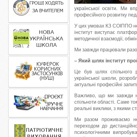
української освіти. Ми 
професійного розвитку пед
У цих умовах КЗ СОІППО не 
інститут виступає платфо
методичної взаємодії, обмін
Ми завжди працювали разом
– Який шлях інститут про
Це був шлях спільного р
української школи, розроб
актуальні професійні запит
Важливо, що ми завжди на
спільноти області. Саме то
реальні виклики, з якими с
Ми разом проживаємо не
переходом до дистанційн
психологічними випробува