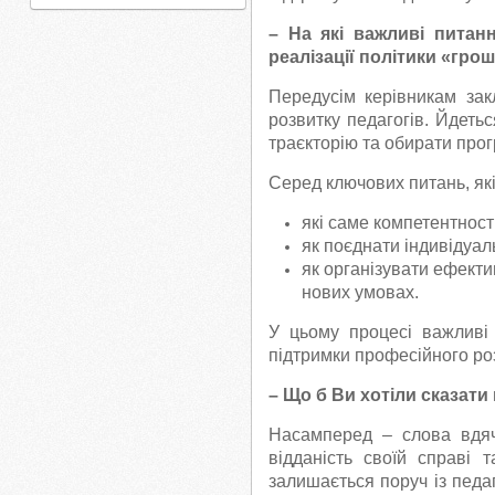
– На які важливі питанн
реалізації політики «гро
Передусім керівникам зак
розвитку педагогів. Йдеть
траєкторію та обирати прог
Серед ключових питань, які
які саме компетентності
як поєднати індивідуаль
як організувати ефекти
нових умовах.
У цьому процесі важливі
підтримки професійного ро
– Що б Ви хотіли сказати
Насамперед – слова вдячн
відданість своїй справі 
залишається поруч із педа