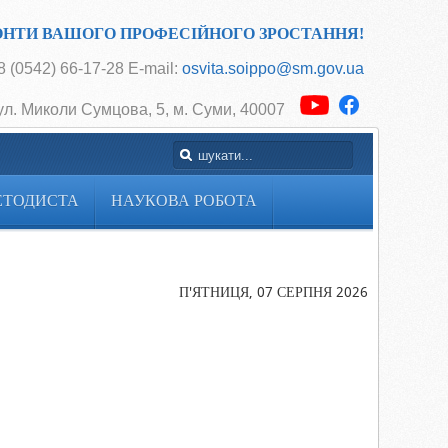
ОНТИ ВАШОГО ПРОФЕСІЙНОГО ЗРОСТАННЯ!
 (0542) 66-17-28 E-mail:
osvita.soippo@sm.gov.ua
ул. Миколи Сумцова, 5, м. Суми, 40007
ЕТОДИСТА
НАУКОВА РОБОТА
Головна
НОВІ ПІДХО
НОВІ
П'ЯТНИЦЯ, 07 СЕРПНЯ 2026
РЕЗУЛЬТАТИ
ЕФЕКТИВН
ВЗАЄМОДІЯ
ДИТИНОЮ Б
ПОКАРАНЬ
ОБГОВОРЮ
КЕРІВНИКИ
ШКІЛЬНИХ