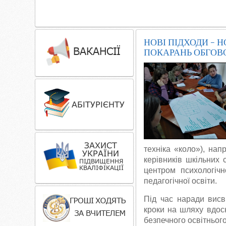
НОВІ ПІДХОДИ – 
ПОКАРАНЬ ОБГОВ
техніка «коло»), нап
керівників шкільних
центром психологічн
педагогічної освіти.
Під час наради висв
кроки на шляху вдос
безпечного освітньог