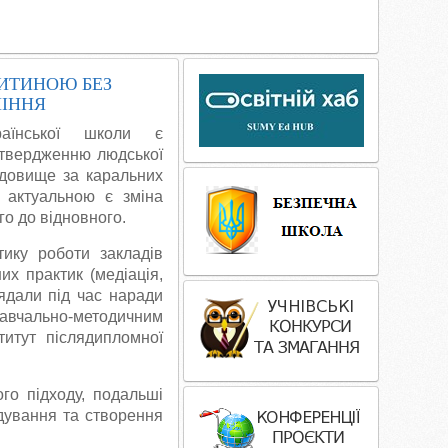
СЛУЖБ
ПОРОЗУМІ
ДИТИНОЮ БЕЗ
МІННЯ
аїнської школи є
утвердженню людської
редовище за каральних
 актуальною є зміна
го до відновного.
ику роботи закладів
их практик (медіація,
лядали під час наради
навчально-методичним
титут післядипломної
го підходу, подальші
дування та створення