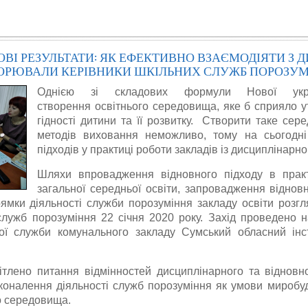
НОВІ РЕЗУЛЬТАТИ: ЯК ЕФЕКТИВНО ВЗАЄМОДІЯТИ З 
ОРЮВАЛИ КЕРІВНИКИ ШКІЛЬНИХ СЛУЖБ ПОРОЗУ
Однією зі складових формули Нової укр
створення
освітнього середовища, яке б сприяло 
гідності дитини та її розвитку. Створити таке се
методів виховання неможливо, тому на сьогодні
підходів у практиці роботи закладів із дисциплінарно
Шляхи впровадження відновного підходу в практ
загальної середньої освіти, запровадження відновн
рямки діяльності служби порозуміння закладу освіти розг
 служб порозуміння 22 січня 2020 року. Захід проведено 
ої служби комунального закладу Сумський обласний інс
ітлено питання відмінностей дисциплінарного та відновно
коналення діяльності служб порозуміння як умови миробу
о середовища.