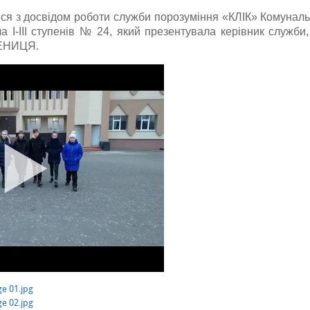
ся з досвідом роботи служби порозуміння «КЛІК» Комуналь
а І-ІІІ ступенів № 24, який презентувала керівник служби
СЕНИЦЯ.