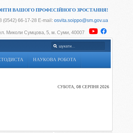
ОНТИ ВАШОГО ПРОФЕСІЙНОГО ЗРОСТАННЯ!
 (0542) 66-17-28 E-mail:
osvita.soippo@sm.gov.ua
ул. Миколи Сумцова, 5, м. Суми, 40007
ЕТОДИСТА
НАУКОВА РОБОТА
Головна
Методичні
рекомендації
СУБОТА, 08 СЕРПНЯ 2026
щодо
навчання
іноземним
мовам у
2022-2023
навчальному
році