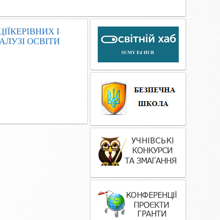
області у 20
ЦІЇКЕРІВНИХ І
АЛУЗІ ОСВІТИ