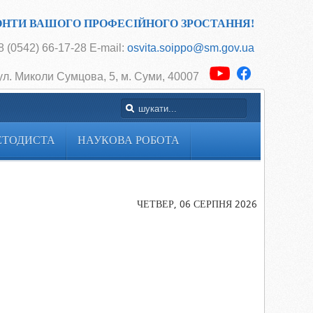
ОНТИ ВАШОГО ПРОФЕСІЙНОГО ЗРОСТАННЯ!
 (0542) 66-17-28 E-mail:
osvita.soippo@sm.gov.ua
ул. Миколи Сумцова, 5, м. Суми, 40007
ЕТОДИСТА
НАУКОВА РОБОТА
Головна
Uncategoris
Наказ ДОН 
ЧЕТВЕР, 06 СЕРПНЯ 2026
від 01.09.25
ОД Про підв
кваліфікації
і педагогічн
кадрів,навча
допоміжного
персоналу в 
освіти Сумсь