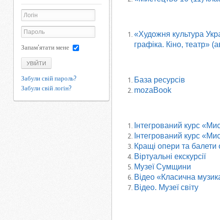
«Художня культура Укра
графіка. Кіно, театр» (а
Запам'ятати мене
УВІЙТИ
Забули свій пароль?
База ресурсів
Забули свій логін?
mozaBook
Інтегрований курс «Мис
Інтегрований курс «Мис
Кращі опери та балети
Віртуальні екскурсії
Музеї Сумщини
Відео «Класична музик
Відео. Музеї світу