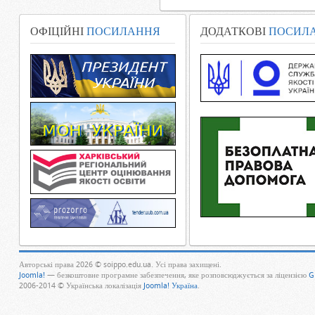
ОФІЦІЙНІ
ПОСИЛАННЯ
ДОДАТКОВІ
ПОСИЛ
Авторські права 2026 © soippo.edu.ua. Усі права захищені.
Joomla!
— безкоштовне програмне забезпечення, яке розповсюджується за ліцензією
G
2006-2014 © Українська локалізація
Joomla! Україна
.