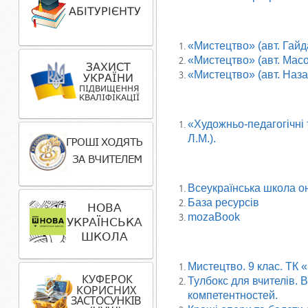
«Мистецтво» (авт. Гайд
«Мистецтво» (авт. Масо
«Мистецтво» (авт. Наза
«Художньо-педагогічні т
Л.М.).
Всеукраїнська школа о
База ресурсів
mozaBook
Мистецтво. 9 клас. ТК 
Тулбокс для вчителів. 
компетентностей.