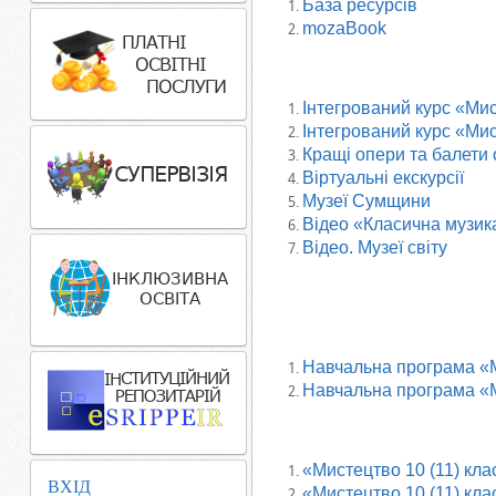
База ресурсів
mozaBook
Інтегрований курс «Мис
Інтегрований курс «Мис
Кращі опери та балети
Віртуальні екскурсії
Музеї Сумщини
Відео «Класична музик
Відео. Музеї світу
Навчальна програма «М
Навчальна програма «М
«Мистецтво 10 (11) клас
ВХІД
«Мистецтво 10 (11) клас