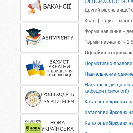
C4 ПСИХОЛОГІЯ, 
Другий рівень вищої 
Кваліфікація ­ – магіс
Форма навчання
– де
Термін навчання
– 1,
Офіційна сторінка 
Нормативно-правове
Навчально-методичне
Навчальн
і дисциплін
кафедри психології)
Каталог вибіркових н
Каталог вибіркових н
Каталог вибіркових н