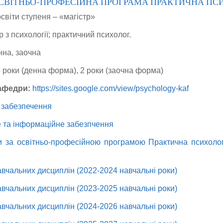
ОСВІТНЬО-ПРОФЕСІЙНА ПРОГРАМА ПРАКТИЧНА ПС
освіти ступеня
– «магістр»
тр з психології; практичний психолог.
нна, заочна
5 роки (денна форма), 2 роки (заочна форма)
кафедри:
https://sites.google.com/view/psychology-kaf
 забезпечення
 та інформаційне забезпчення
и
за освітньо-професійною програмою Практична психологі
авчальних дисциплін (2022-2024 навчальні роки)
авчальних дисциплін (2023-2025 навчальні роки)
авчальних дисциплін (2024-2026 навчальні роки)