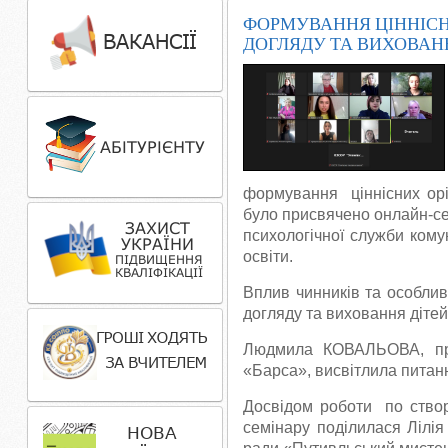
ФОРМУВАННЯ ЦІННІСН
ДОГЛЯДУ ТА ВИХОВАН
формування ціннісних оріє
було присвячено онлайн-с
психологічної служби кому
освіти.
Вплив чинників та особлив
догляду та виховання діте
Людмила КОВАЛЬОВА, пра
«Барса», висвітлила питанн
Досвідом роботи по створ
семінару поділилася Лілі