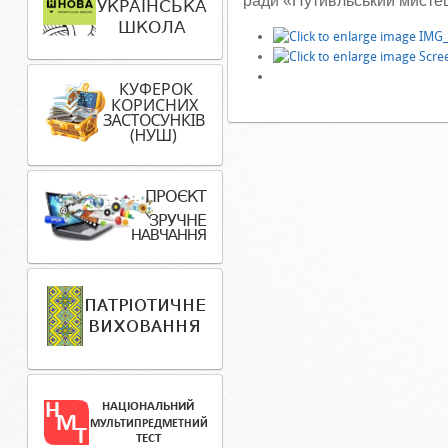
ради «Путивльський мистец