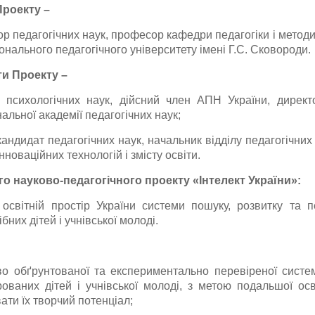
Проекту
–
тор педагогічних наук, професор кафедри педагогіки і метод
онального педагогічного університету імені Г.С. Сковороди.
ти Проекту
–
р психологічних наук, дійсний член АПН України, директ
льної академії педагогічних наук;
кандидат педагогічних наук, начальник відділу педагогічних
нноваційних технологій і змісту освіти.
о науково-педагогічного проекту «Інтелект України»:
світній простір України системи пошуку, розвитку та пе
бних дітей і учнівської молоді.
во обґрунтованої та експериментально перевіреної систе
ованих дітей і учнівської молоді, з метою подальшої осв
ати їх творчий потенціал;