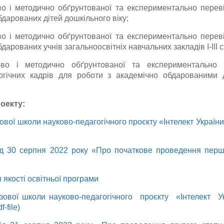
о і методично обґрунтованої та експериментально переві
дарованих дітей дошкільного віку;
о і методично обґрунтованої та експериментально переві
дарованих учнів загальноосвітніх навчальних закладів І-ІІІ с
ово і методично обґрунтованої та експериментально 
гогічних кадрів для роботи з академічно обдарованими 
оекту:
ової школи науково-педагогічного проєкту «Інтелект України
д 30 серпня 2022 року «Про початкове проведення перш
якості освітньої програми
зової школи науково-педагогічного проєкту «Інтелект У
-file)