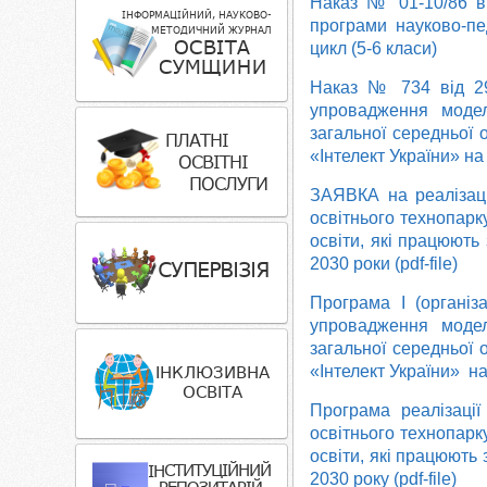
Наказ № 01-10/86 ві
програми науково-пед
цикл (5-6 класи)
Наказ № 734 від 29
упровадження модел
загальної середньої 
«Інтелект України» на 
ЗАЯВКА на реалізац
освітнього технопарку
освіти, які працюють
2030 роки (pdf-file)
Програма І (організ
упровадження модел
загальної середньої 
«Інтелект України» на 
Програма реалізаці
освітнього технопарку
освіти, які працюють
2030 року (pdf-file)