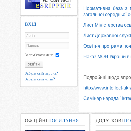
Нормативна база з пи
загальної середньої осв
ВХІД
Лист Міністерства осв
Лист Державної служби
Освітня програма поч
Запам'ятати мене
Наказ МОН України ві
УВІЙТИ
Забули свій пароль?
Подробиці щодо впро
Забули свій логін?
http://www.intellect-ukr
Семінар нарада "Інтел
ОФІЦІЙНІ
ПОСИЛАННЯ
ДОДАТКОВІ
ПО