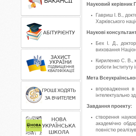
Науковий керівник 
Гавриш І. В., док
Харківського наці
Наукові консультан
Бех І. Д., докто
виховання Націона
Кириленко С. В., 
роботи Інституту і
Мета Всеукраїнськог
впровадження в о
інтелектуально зді
Завдання проекту:
створення науко
академічно обдар
повністю реалізув