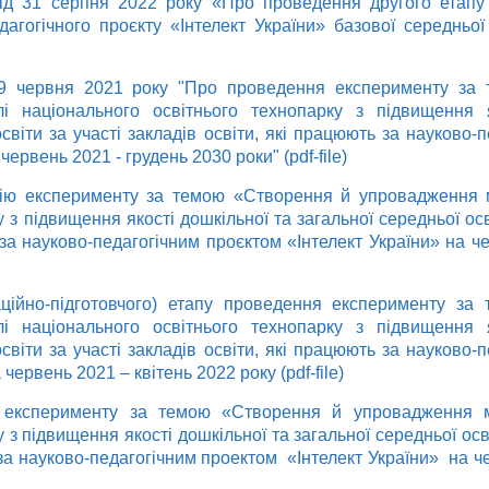
д 31 серпня 2022 року «Про проведення другого етапу 
агогічного проєкту «Інтелект України» базової середньої
 червня 2021 року "Про проведення експерименту за
і національного освітнього технопарку з підвищення я
освіти за участі закладів освіти, які працюють за науково-
червень 2021 - грудень 2030 роки" (pdf-file)
ію експерименту за темою «Створення й упровадження м
 з підвищення якості дошкільної та загальної середньої осв
 за науково-педагогічним проєктом «Інтелект України» на ч
аційно-підготовчого) етапу проведення експерименту з
і національного освітнього технопарку з підвищення я
освіти за участі закладів освіти, які працюють за науково-
червень 2021 – квітень 2022 року (pdf-file)
ї експерименту за темою «Створення й упровадження м
 з підвищення якості дошкільної та загальної середньої осв
 за науково-педагогічним проектом «Інтелект України» на ч