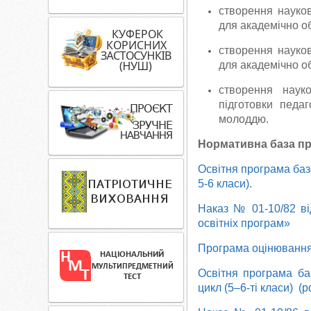
створення науков
для академічно об
створення науков
для академічно об
створення наук
підготовки педа
молоддю.
Нормативна база пр
Освітня програма баз
5-6 класи)
.
Наказ № 01-10/82 ві
освітніх програм»
Програма оцінювання 
Освітня програма ба
цикл (5–6-ті класи) (pdf