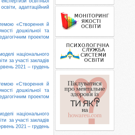
експертизи освітньої
 освіти, адаптаційний
 темою «Створення й
кості дошкільної та
педагогічним проектом
оделі національного
іти за участі закладів
ервень 2021 – грудень
а темою «Створення й
кості дошкільної та
педагогічним проектом
оделі національного
іти за участі закладів
ервень 2021 – грудень