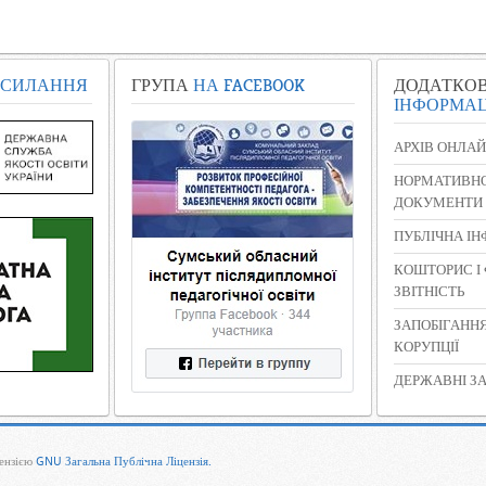
СИЛАННЯ
ГРУПА
НА FACEBOOK
ДОДАТКО
ІНФОРМАЦ
АРХІВ ОНЛАЙ
НОРМАТИВНО
ДОКУМЕНТИ
ПУБЛІЧНА І
КОШТОРИС І
ЗВІТНІСТЬ
ЗАПОБІГАНН
КОРУПЦІЇ
ДЕРЖАВНІ ЗА
цензією
GNU Загальна Публічна Ліцензія.