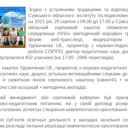
Згідно з усталеними традиціями та відпов
Сумського обласного інституту післядипломно
на 2021 рік, 25 серпня з 09.00 до 17.00 у Су
обласний серпневий хакатон «Компетен
середовище НУШ» (методичний марафон тр
формі веб-трансляції, модератором
Удовиченко І.В., проректор з науково-педаг
роботи СОІППО, доктор педагогічних наук, до
долучилося 452 учасника (на 17.00 - 2986 переглядів).
хакатон Удовиченко І.В., проректор з науково-педагогічної
огічних наук, доцент, вітально-мотиваційними словами до 
 із сюжетною лінією серпневого хакатону (інвент#1 + і
оно слів-асоціацій + методична аколада).
чний менеджмент або серпневий куферок» був присв
ково-педагогічним питанням, які у своїй доповіді розкр
а головних аспектах створення компетентнісно орієнтован
ія суб’єктів освітньої діяльності у закладах загальної с
у розгляду питання реалізації компетентнісно орієнтованого