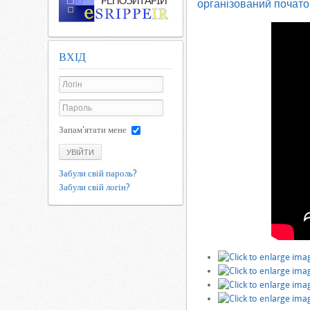
організований почато
ВХІД
Запам'ятати мене
УВІЙТИ
Забули свій пароль?
Забули свій логін?