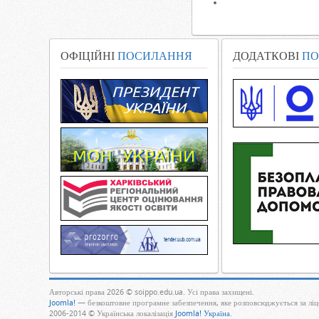
ОФІЦІЙНІ
ПОСИЛАННЯ
ДОДАТКОВІ
ПО
Авторські права 2026 © soippo.edu.ua. Усі права захищені.
Joomla!
— безкоштовне програмне забезпечення, яке розповсюджується за лі
2006-2014 © Українська локалізація
Joomla! Україна
.