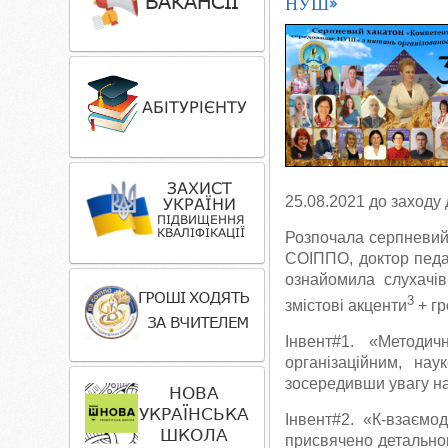
НУШ»
25.08.2021 до заходу 
Розпочала серпневий 
СОІППО, доктор педаг
ознайомила слухачів
3
змістові акценти
+ гр
Інвент#1. «Методи
організаційним, нау
зосередивши увагу н
Інвент#2. «К-взаємод
присвячено детальном