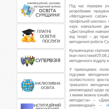
Під час перерви уч
розробками працівн
«Методичної сабзи
профільній школах», 
наук, навчальних ди
«Дистанційне навчанн
від теорії – до прак
методичної роботи Су
Кульмінацією серпнев
lean-логістики#25.
методичного відділу 
У прикінцевих поло
підсумки методично
особистісного зрост
тривалого методичн
рекомендації щодо ор
з якими можна ознайо
методиста» – «Дире
рекомендації» –
«