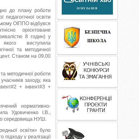
ідно до плану роботи
ї педагогічної освіти
мському ОІППО відбувся
тнісно орієнтоване
ивалістю 8 годин) у
 якого виступила
огічної та методичної
цент. Станом на 09.00
 та методичної роботи
учасників заходу, яка
нвент#2 + інвент#3 +
ячений нормативно-
ила Удовиченко І.В.,
ого середовища НУШ.
ередньої освіти» було
 підходу у реалізації