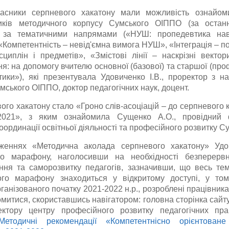
асники серпневого хакатону мали можливість ознайом
иків методичного корпусу Сумського ОІППО (за остан
» за тематичними напрямами («НУШ: пропедевтика нав
«Компетентність – невід'ємна вимога НУШ», «Інтеграція – по
сциплін і предметів», «Змістові лінії – наскрізні вект
я: на допомогу вчителю основної (базової) та старшої (проф
тики»), які презентувала Удовиченко І.В., проректор з на
мського ОІППО, доктор педагогічних наук, доцент.
ого хакатону стало «Гроно слів-асоціацій – до серпневого 
08.2021», з яким ознайомила Сущенко А.О., провідний 
координації освітньої діяльності та професійного розвитку 
женнях «Методична аколада серпневого хакатону» Удов
го марафону, наголосивши на необхідності безперерв
ання та саморозвитку педагогів, зазначивши, що весь те
ого марафону знаходиться у відкритому доступі, у том
ганізованого початку 2021-2022 н.р., розроблені працівни
митися, скориставшись навігатором: головна сторінка сай
ктору центру професійного розвитку педагогічних пра
Методичні рекомендації «Компетентнісно орієнтова