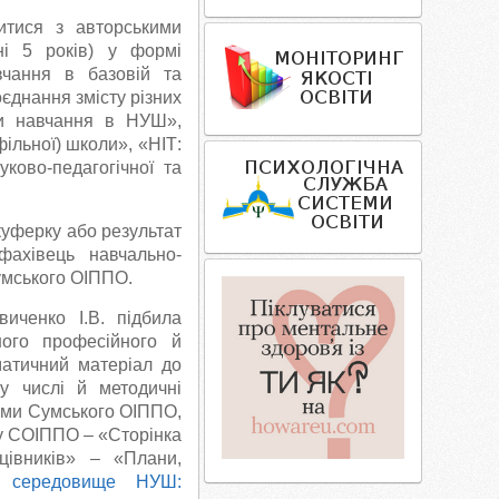
итися з авторськими
ні 5 років) у формі
чання в базовій та
єднання змісту різних
ори навчання в НУШ»,
ільної) школи», «НІТ:
уково-педагогічної та
куферку або результат
фахівець навчально-
Сумського ОІППО.
иченко І.В. підбила
ного професійного й
матичний матеріал до
у числі й методичні
ками Сумського ОІППО,
ту СОІППО – «Сторінка
цівників» – «Плани,
не середовище НУШ: