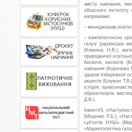
змісту навчання, як
обласного інституту
напрямами:
– менеджерам освіти: 
– компетентнісно орі
галузі (українська м
(Клюніна Н.В.); мат
природничої освітньої
біологія, екологія (К
навчання (Коренева І.
здоров’язбережної осв
акценти (Блужан Т.В.)
історія, правознавств
образотворче мистецт
Д.В.).
Інвент#3. «Наступніс
(Міщенко Л.Б.), «Наст
суб’єктів НУШ» (Мар
«Маркетологічна скла