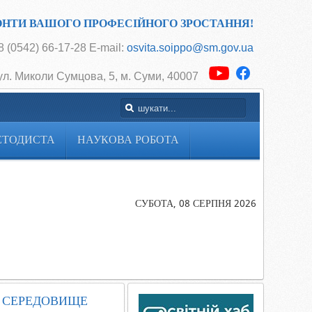
ОНТИ ВАШОГО ПРОФЕСІЙНОГО ЗРОСТАННЯ!
 (0542) 66-17-28 E-mail:
osvita.soippo@sm.gov.ua
ул. Миколи Сумцова, 5, м. Суми, 40007
ЕТОДИСТА
НАУКОВА РОБОТА
Головна
ОБЛАСНИЙ
СЕРПНЕВИ
СУБОТА, 08 СЕРПНЯ 2026
ХАКАТОН
«КОМПЕТЕ
ОРІЄНТОВА
СЕРЕДОВИ
НУШ»
Е СЕРЕДОВИЩЕ