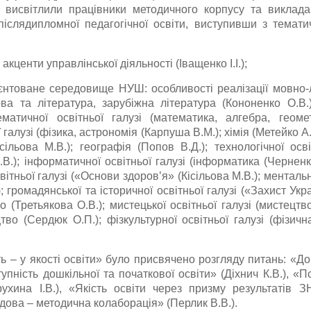
е висвітлили працівники методичного корпусу та виклад
 післядипломної педагогічної освіти, виступивши з темат
акценти управлінської діяльності (Іващенко І.І.);
єнтоване середовище НУШ: особливості реалізації мовно-л
ова та література, зарубіжна література (Кононенко О.В.
ематичної освітньої галузі (математика, алгебра, геомет
 галузі (фізика, астрономія (Карпуша В.М.); хімія (Метейко А
ісільова М.В.); географія (Попов В.Д.); технологічної осв
В.); інформатичної освітньої галузі (інформатика (Черненк
ітньої галузі («Основи здоров’я» (Кісільова М.В.); менталь
; громадянської та історичної освітньої галузі («Захист Укр
о (Третьякова О.В.); мистецької освітньої галузі (мистецт
во (Сердюк О.П.); фізкультурної освітньої галузі (фізич
ть – у якості освіти» було присвячено розгляду питань: «
упність дошкільної та початкової освіти» (Діхнич К.В.), «
ухина І.В.), «Якість освіти через призму результатів ЗН
дова – методична колаборація» (Перлик В.В.).