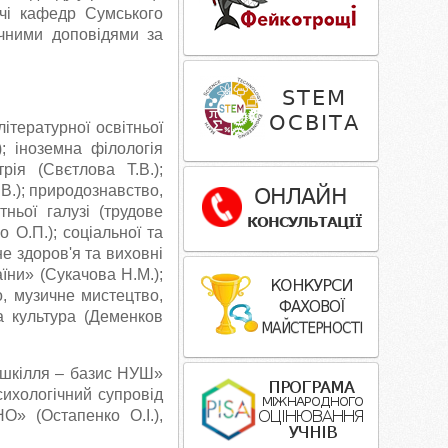
ачі кафедр Сумського
ичними доповідями за
ітературної освітньої
); іноземна філологія
рія (Свєтлова Т.В.);
.В.); природознавство,
ітньої галузі (трудове
о О.П.); соціальної та
не здоров'я та виховні
аїни» (Сукачова Н.М.);
во, музичне мистецтво,
на культура (Деменков
Дошкілля – базис НУШ»
Психологічний супровід
О» (Остапенко О.І.),