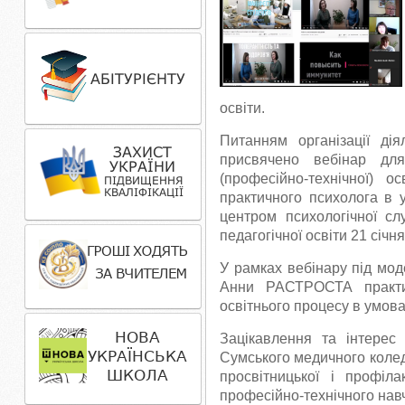
освіти.
Питанням організації ді
присвячено вебінар для
(професійно-технічної) о
практичного психолога в 
центром психологічної сл
педагогічної освіти 21 січн
У рамках вебінару під мо
Анни РАСТРОСТА практич
освітнього процесу в умов
Зацікавлення та інтерес
Сумського медичного коле
просвітницької і профіл
професійно-технічного нав