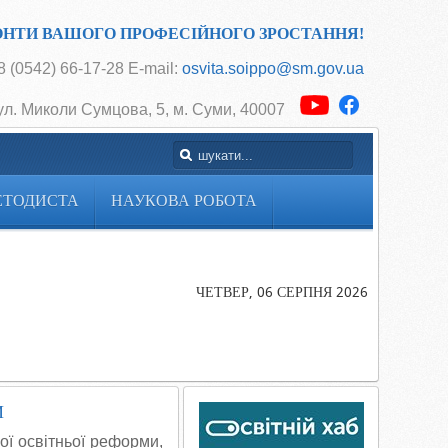
ОНТИ ВАШОГО ПРОФЕСІЙНОГО ЗРОСТАННЯ!
 (0542) 66-17-28 E-mail:
osvita.soippo@sm.gov.ua
ул. Миколи Сумцова, 5, м. Суми, 40007
ЕТОДИСТА
НАУКОВА РОБОТА
Головна
Інклюзивне
навчання в
ЧЕТВЕР, 06 СЕРПНЯ 2026
закладах
загальної
середньої
освіти
И
ої освітньої реформи,