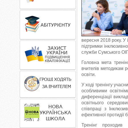
вересня 2018 року. У 
підтримки інклюзивної
служби Сумського ОІ
Головна мета тренінг
вчителів методикам р
освіти.
У ході тренінгу учас
особливими освітнім
диференціації виклад
освітнього середов
співпраці з Інклюз
ефективної протидії 
Тренінг проходив