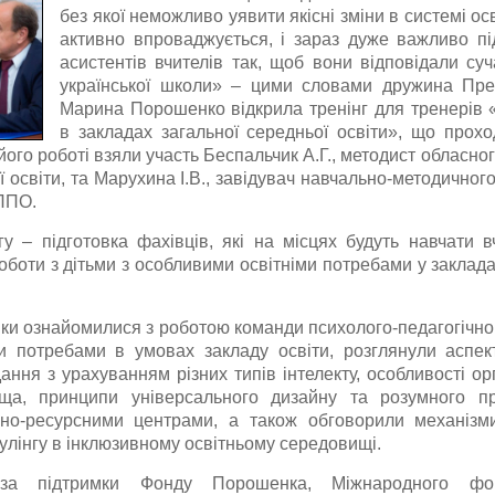
без якої неможливо уявити якісні зміни в системі о
активно впроваджується, і зараз дуже важливо під
асистентів вчителів так, щоб вони відповідали су
української школи» – цими словами
дружина През
Марина Порошенко відкрила тренінг для тренерів 
в закладах загальної середньої освіти», що прохо
його роботі взяли участь Беспальчик А.Г., методист обласно
 освіти, та Марухина І.В., завідувач навчально-методичног
ППО.
у – підготовка фахівців, які на місцях будуть навчати в
оботи з дітьми з особливими освітніми потребами у заклада
ники ознайомилися з роботою команди психолого-педагогічно
и потребами в умовах закладу освіти, розглянули аспекти
ання з урахуванням різних типів інтелекту, особливості орг
ища, принципи універсального дизайну та розумного п
ивно-ресурсними центрами, а також обговорили механізм
булінгу в інклюзивному освітньому середовищі.
 за підтримки Фонду Порошенка, Міжнародного фон