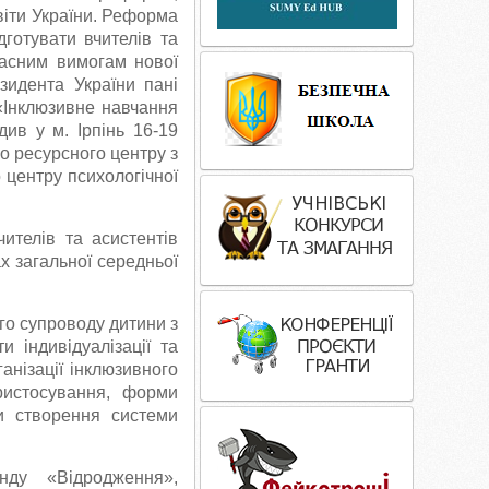
світи України. Реформа
готувати вчителів та
часним вимогам нової
идента України пані
«Інклюзивне навчання
див у м. Ірпінь 16-19
го ресурсного центру з
о центру психологічної
чителів та асистентів
х загальної середньої
го супроводу дитини з
 індивідуалізації та
анізації інклюзивного
ристосування, форми
и створення системи
ду «Відродження»,