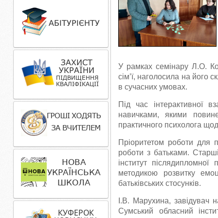
У рамках семінару Л.О. Ко
сім’ї, наголосила на його 
в сучасних умовах.
Під час інтерактивної в
навичками, якими повин
практичного психолога щод
Пріоритетом роботи для п
роботи з батьками. Старш
інститут післядипломної 
методикою розвитку емоці
батьківських стосунків.
І.В. Марухина, завідувач 
Сумський обласний інстит